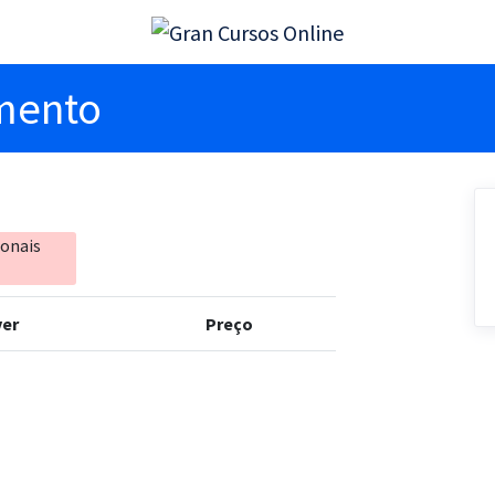
imento
ionais
er
Preço