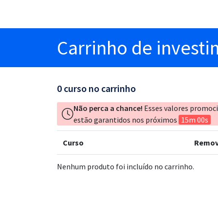
Carrinho
de invest
0
curso no carrinho
Não perca a chance!
Esses valores promoc
estão garantidos nos próximos
15m 00s
Curso
Remov
Nenhum produto foi incluído no carrinho.