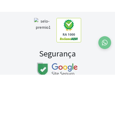
RA 1000
Segurança
Fale conosco:
WhatsApp
Seg a sex (exceto feriados) / das 8h às 20h
Sábado (9h às 13h)