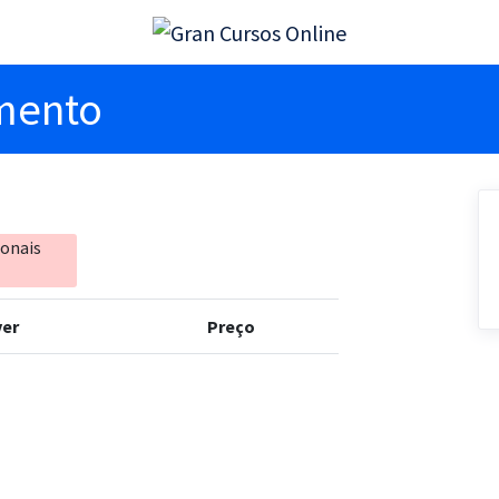
imento
ionais
er
Preço