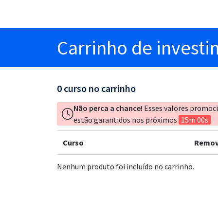
Carrinho
de invest
0
curso no carrinho
Não perca a chance!
Esses valores promoc
estão garantidos nos próximos
15m 00s
Curso
Remov
Nenhum produto foi incluído no carrinho.