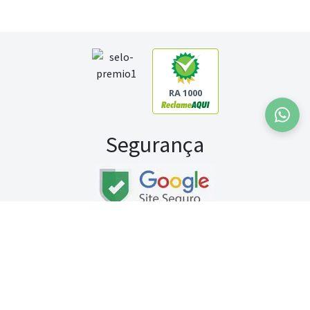
RA 1000
Segurança
Fale conosco:
WhatsApp
Seg a sex (exceto feriados) / das 8h às 20h
Sábado (9h às 13h)