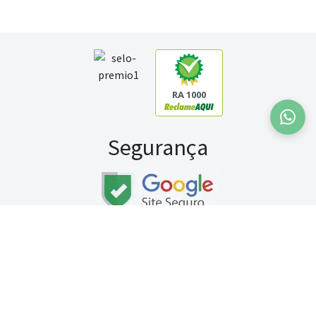
RA 1000
Segurança
Fale conosco:
WhatsApp
Seg a sex (exceto feriados) / das 8h às 20h
Sábado (9h às 13h)