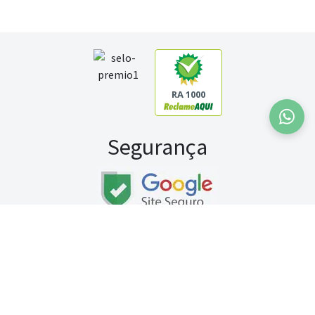
RA 1000
Segurança
Fale conosco:
WhatsApp
Seg a sex (exceto feriados) / das 8h às 20h
Sábado (9h às 13h)