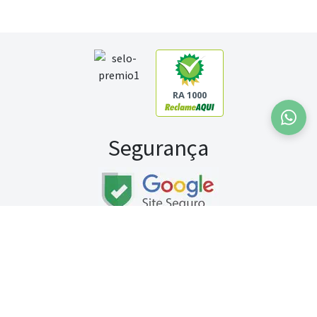
RA 1000
Segurança
Fale conosco:
WhatsApp
Seg a sex (exceto feriados) / das 8h às 20h
Sábado (9h às 13h)