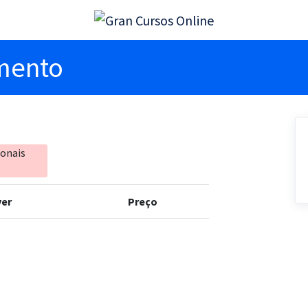
imento
ionais
er
Preço