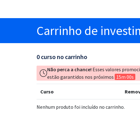
Carrinho
de invest
0
curso no carrinho
Não perca a chance!
Esses valores promoc
estão garantidos nos próximos
15m 00s
Curso
Remov
Nenhum produto foi incluído no carrinho.