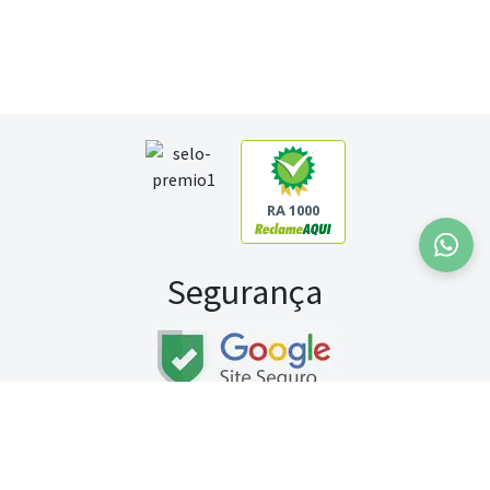
RA 1000
Segurança
Fale conosco:
WhatsApp
Seg a sex (exceto feriados) / das 8h às 20h
Sábado (9h às 13h)