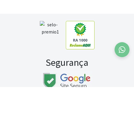
RA 1000
Segurança
Fale conosco:
WhatsApp
Seg a sex (exceto feriados) / das 8h às 20h
Sábado (9h às 13h)