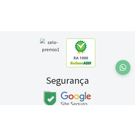
RA 1000
Segurança
Fale conosco:
WhatsApp
Seg a sex (exceto feriados) / das 8h às 20h
Sábado (9h às 13h)