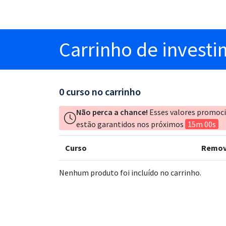
Carrinho
de invest
0
curso no carrinho
Não perca a chance!
Esses valores promoc
estão garantidos nos próximos
15m 00s
Curso
Remov
Nenhum produto foi incluído no carrinho.