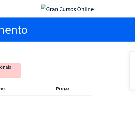
imento
ionais
er
Preço