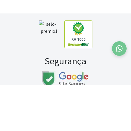
RA 1000
Segurança
Fale conosco:
WhatsApp
Seg a sex (exceto feriados) / das 8h às 20h
Sábado (9h às 13h)