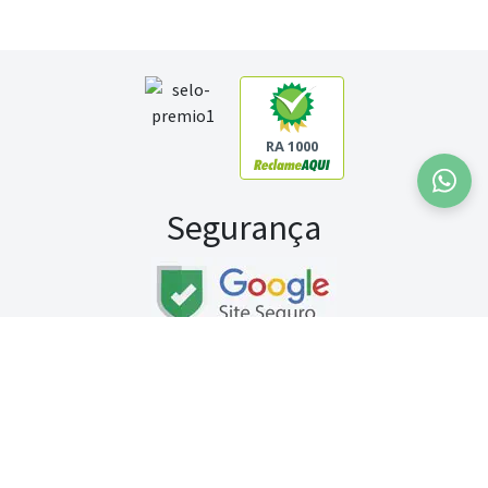
RA 1000
Segurança
Fale conosco:
WhatsApp
Seg a sex (exceto feriados) / das 8h às 20h
Sábado (9h às 13h)