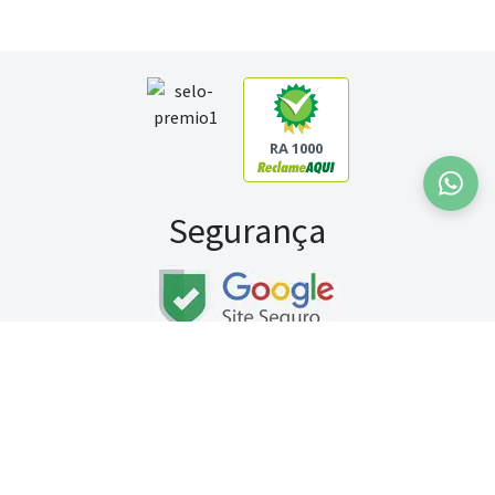
RA 1000
Segurança
Fale conosco:
WhatsApp
Seg a sex (exceto feriados) / das 8h às 20h
Sábado (9h às 13h)