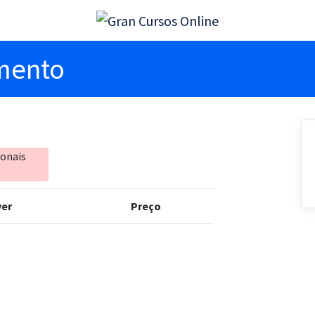
imento
ionais
er
Preço