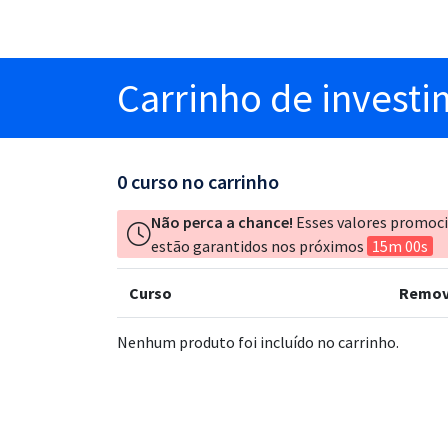
Carrinho
de invest
0
curso no carrinho
Não perca a chance!
Esses valores promoc
estão garantidos nos próximos
15m 00s
Curso
Remov
Nenhum produto foi incluído no carrinho.