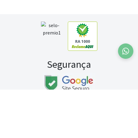
RA 1000
Segurança
Fale conosco:
WhatsApp
Seg a sex (exceto feriados) / das 8h às 20h
Sábado (9h às 13h)