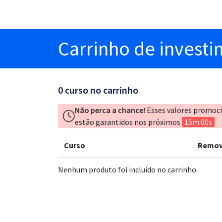
Carrinho
de invest
0
curso no carrinho
Não perca a chance!
Esses valores promoc
estão garantidos nos próximos
15m 00s
Curso
Remov
Nenhum produto foi incluído no carrinho.