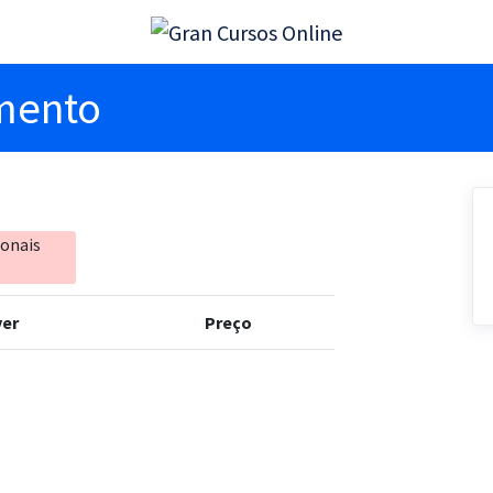
imento
ionais
er
Preço