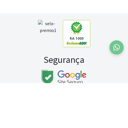
RA 1000
Segurança
Fale conosco:
WhatsApp
Seg a sex (exceto feriados) / das 8h às 20h
Sábado (9h às 13h)