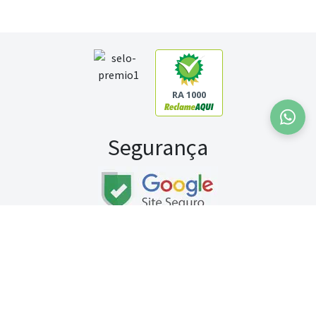
RA 1000
Segurança
Fale conosco:
WhatsApp
Seg a sex (exceto feriados) / das 8h às 20h
Sábado (9h às 13h)