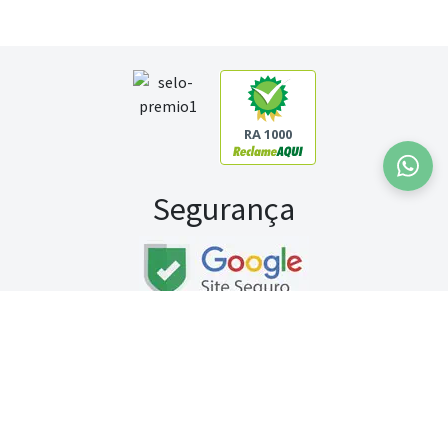
RA 1000
Segurança
Fale conosco:
WhatsApp
Seg a sex (exceto feriados) / das 8h às 20h
Sábado (9h às 13h)