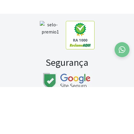
RA 1000
Segurança
Fale conosco:
WhatsApp
Seg a sex (exceto feriados) / das 8h às 20h
Sábado (9h às 13h)