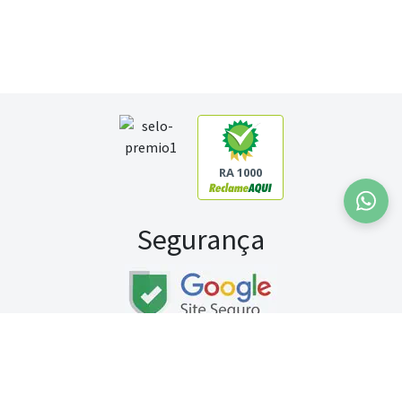
RA 1000
Segurança
Fale conosco:
WhatsApp
Seg a sex (exceto feriados) / das 8h às 20h
Sábado (9h às 13h)