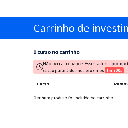
Carrinho
de invest
0
curso no carrinho
Não perca a chance!
Esses valores promoc
estão garantidos nos próximos
15m 00s
Curso
Remov
Nenhum produto foi incluído no carrinho.