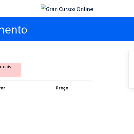
imento
ionais
er
Preço