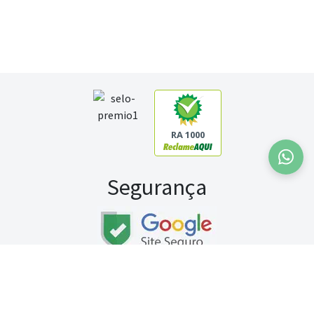
RA 1000
Segurança
Fale conosco:
WhatsApp
Seg a sex (exceto feriados) / das 8h às 20h
Sábado (9h às 13h)