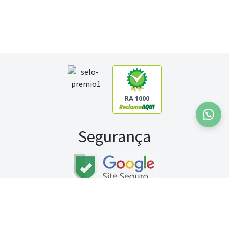
RA 1000
Segurança
Fale conosco:
WhatsApp
Seg a sex (exceto feriados) / das 8h às 20h
Sábado (9h às 13h)