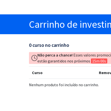
Carrinho
de invest
0
curso no carrinho
Não perca a chance!
Esses valores promoc
estão garantidos nos próximos
15m 00s
Curso
Remov
Nenhum produto foi incluído no carrinho.