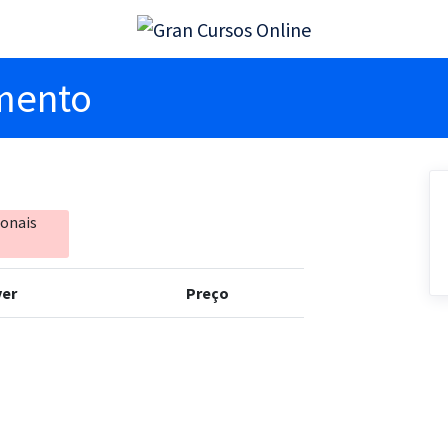
imento
ionais
er
Preço