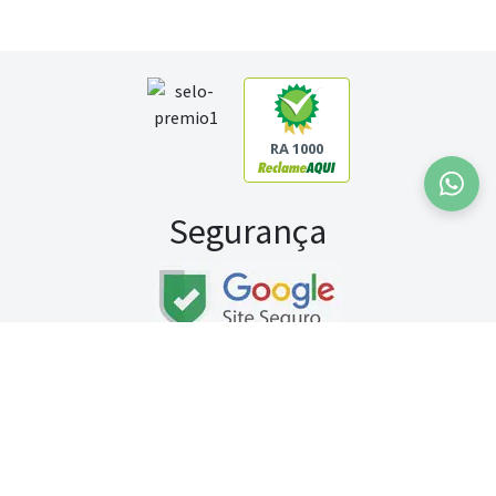
RA 1000
Segurança
Fale conosco:
WhatsApp
Seg a sex (exceto feriados) / das 8h às 20h
Sábado (9h às 13h)