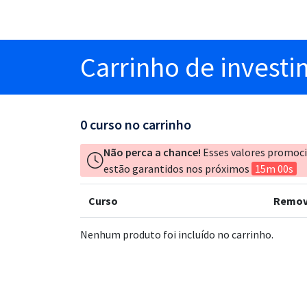
Carrinho
de invest
0
curso no carrinho
Não perca a chance!
Esses valores promoc
estão garantidos nos próximos
15m 00s
Curso
Remov
Nenhum produto foi incluído no carrinho.