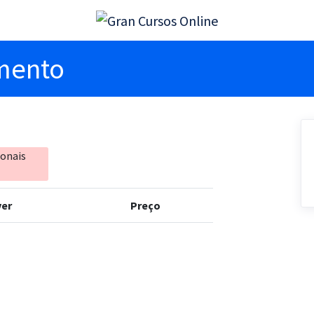
imento
ionais
er
Preço