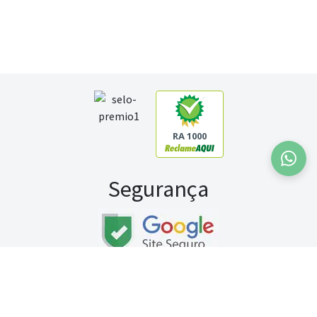
RA 1000
Segurança
Fale conosco:
WhatsApp
Seg a sex (exceto feriados) / das 8h às 20h
Sábado (9h às 13h)