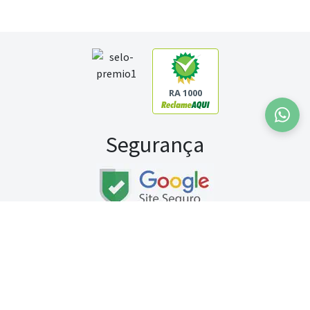
RA 1000
Segurança
Fale conosco:
WhatsApp
Seg a sex (exceto feriados) / das 8h às 20h
Sábado (9h às 13h)