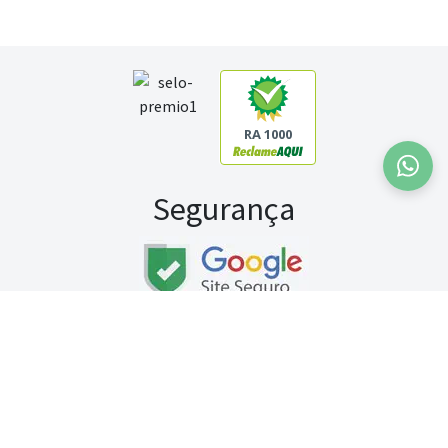
RA 1000
Segurança
Fale conosco:
WhatsApp
Seg a sex (exceto feriados) / das 8h às 20h
Sábado (9h às 13h)