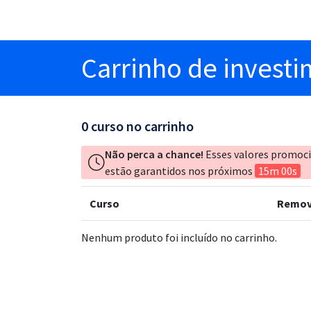
Carrinho
de invest
0
curso no carrinho
Não perca a chance!
Esses valores promoc
estão garantidos nos próximos
15m 00s
Curso
Remov
Nenhum produto foi incluído no carrinho.