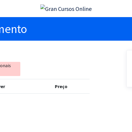
imento
ionais
er
Preço