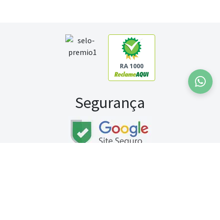
RA 1000
Segurança
Fale conosco:
WhatsApp
Seg a sex (exceto feriados) / das 8h às 20h
Sábado (9h às 13h)