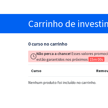
Carrinho
de invest
0
curso no carrinho
Não perca a chance!
Esses valores promoc
estão garantidos nos próximos
15m 00s
Curso
Remov
Nenhum produto foi incluído no carrinho.