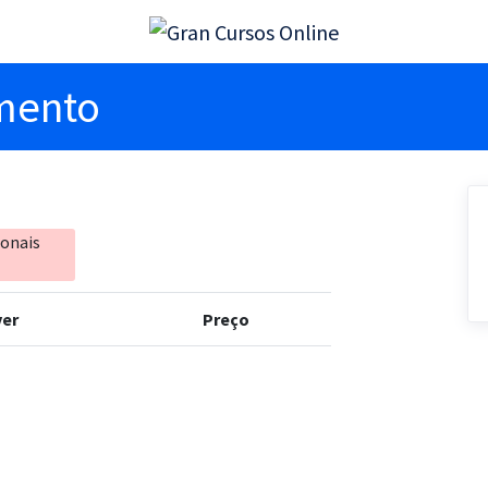
imento
ionais
er
Preço