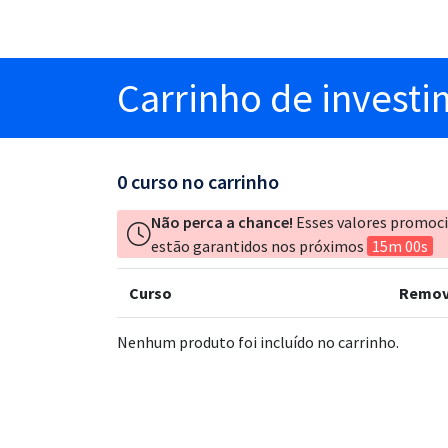
Carrinho
de invest
0
curso no carrinho
Não perca a chance!
Esses valores promoc
estão garantidos nos próximos
15m 00s
Curso
Remov
Nenhum produto foi incluído no carrinho.