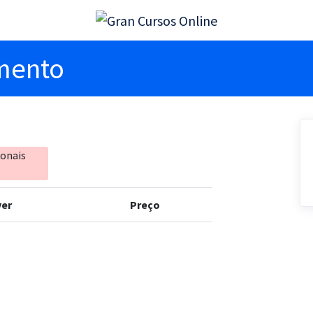
imento
ionais
er
Preço