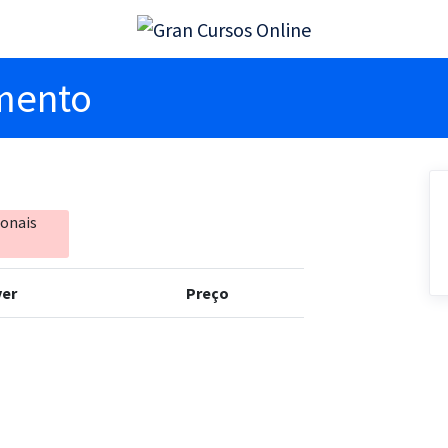
imento
ionais
er
Preço