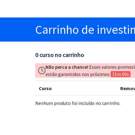
Carrinho
de invest
0
curso no carrinho
Não perca a chance!
Esses valores promoc
estão garantidos nos próximos
15m 00s
Curso
Remov
Nenhum produto foi incluído no carrinho.