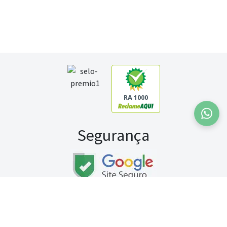
RA 1000
Segurança
Fale conosco:
WhatsApp
Seg a sex (exceto feriados) / das 8h às 20h
Sábado (9h às 13h)