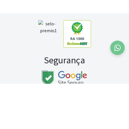
RA 1000
Segurança
Fale conosco:
WhatsApp
Seg a sex (exceto feriados) / das 8h às 20h
Sábado (9h às 13h)