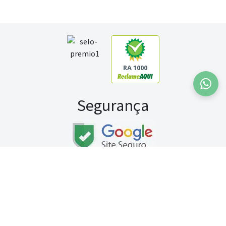
RA 1000
Segurança
Fale conosco:
WhatsApp
Seg a sex (exceto feriados) / das 8h às 20h
Sábado (9h às 13h)