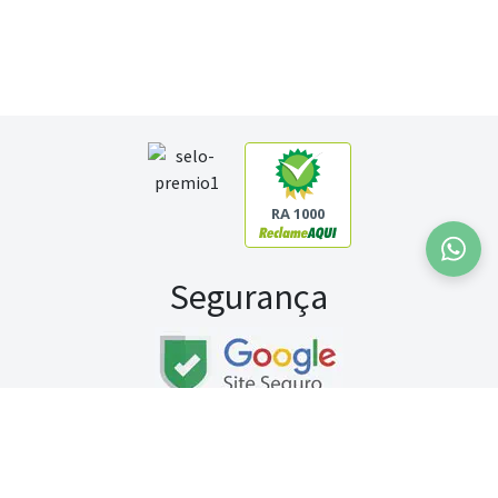
RA 1000
Segurança
Fale conosco:
WhatsApp
Seg a sex (exceto feriados) / das 8h às 20h
Sábado (9h às 13h)