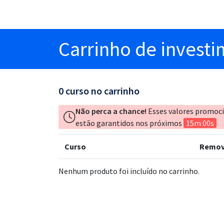
Carrinho
de invest
0
curso no carrinho
Não perca a chance!
Esses valores promoc
estão garantidos nos próximos
15m 00s
Curso
Remov
Nenhum produto foi incluído no carrinho.