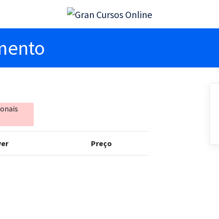
imento
ionais
er
Preço