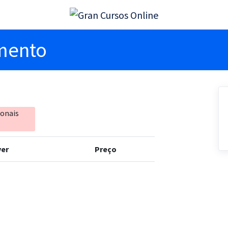
imento
ionais
er
Preço