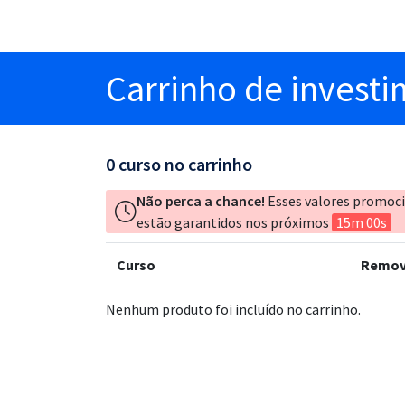
Carrinho
de invest
0
curso no carrinho
Não perca a chance!
Esses valores promoc
estão garantidos nos próximos
15m 00s
Curso
Remov
Nenhum produto foi incluído no carrinho.