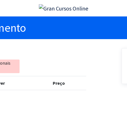
imento
ionais
er
Preço