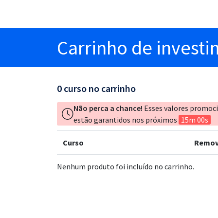
Carrinho
de invest
0
curso no carrinho
Não perca a chance!
Esses valores promoc
estão garantidos nos próximos
15m 00s
Curso
Remov
Nenhum produto foi incluído no carrinho.