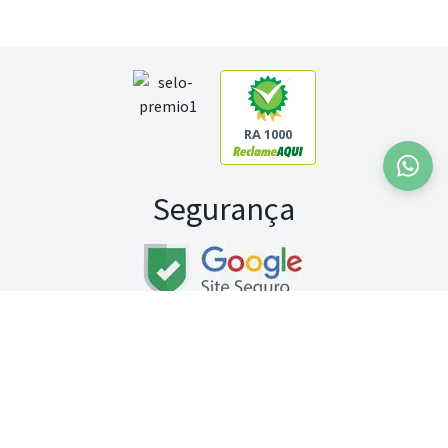
RA 1000
Segurança
Fale conosco:
WhatsApp
Seg a sex (exceto feriados) / das 8h às 20h
Sábado (9h às 13h)