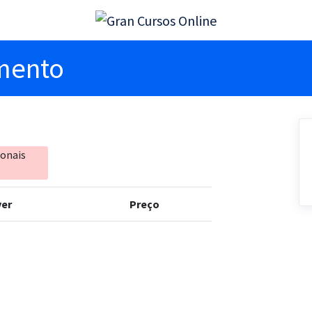
imento
ionais
er
Preço