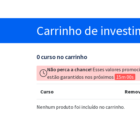
Carrinho
de invest
0
curso no carrinho
Não perca a chance!
Esses valores promoc
estão garantidos nos próximos
15m 00s
Curso
Remov
Nenhum produto foi incluído no carrinho.