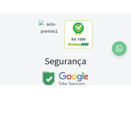
RA 1000
Segurança
Fale conosco:
WhatsApp
Seg a sex (exceto feriados) / das 8h às 20h
Sábado (9h às 13h)