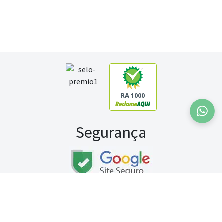
RA 1000
Segurança
Fale conosco:
WhatsApp
Seg a sex (exceto feriados) / das 8h às 20h
Sábado (9h às 13h)