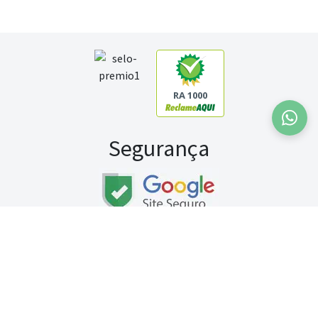
RA 1000
Segurança
Fale conosco:
WhatsApp
Seg a sex (exceto feriados) / das 8h às 20h
Sábado (9h às 13h)