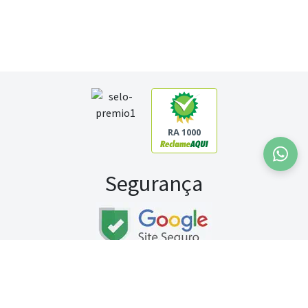
RA 1000
Segurança
Fale conosco:
WhatsApp
Seg a sex (exceto feriados) / das 8h às 20h
Sábado (9h às 13h)